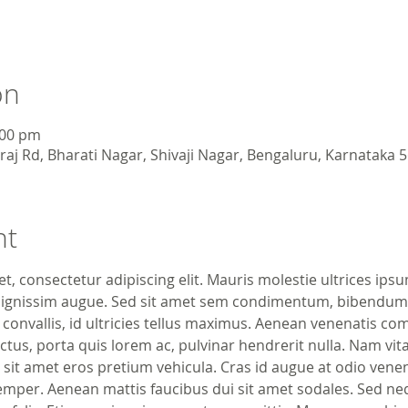
on
:00 pm
aj Rd, Bharati Nagar, Shivaji Nagar, Bengaluru, Karnataka 5
nt
, consectetur adipiscing elit. Mauris molestie ultrices ipsu
dignissim augue. Sed sit amet sem condimentum, bibendum d
r convallis, id ultricies tellus maximus. Aenean venenatis c
tus, porta quis lorem ac, pulvinar hendrerit nulla. Nam vitae 
a sit amet eros pretium vehicula. Cras id augue at odio venen
emper. Aenean mattis faucibus dui sit amet sodales. Sed neq