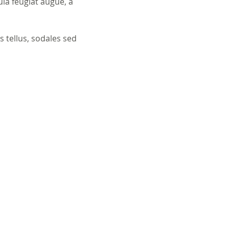
la feugiat augue, a 
 tellus, sodales sed 