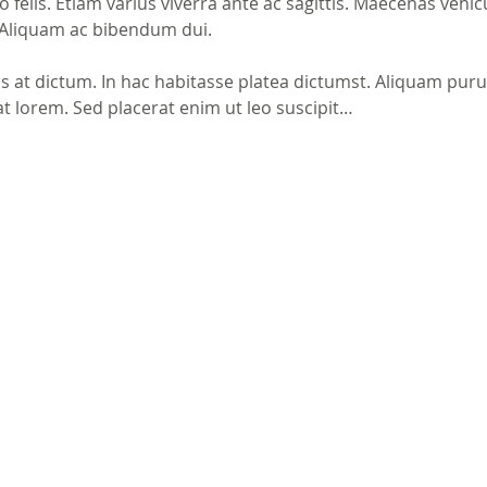
 felis. Etiam varius viverra ante ac sagittis. Maecenas vehicu
. Aliquam ac bibendum dui.
 at dictum. In hac habitasse platea dictumst. Aliquam purus
at lorem. Sed placerat enim ut leo suscipit…