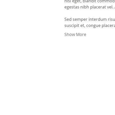
nisl eget, blandit commodo
egestas nibh placerat vel
Sed semper interdum risus
suscipit et, congue placer
Show More