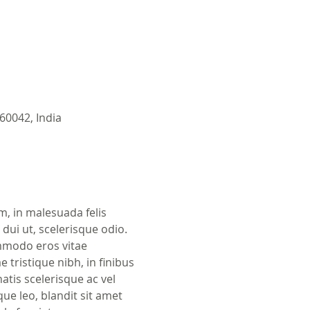
60042, India
m, in malesuada felis 
ui ut, scelerisque odio. 
ommodo eros vitae 
tristique nibh, in finibus 
atis scelerisque ac vel 
ue leo, blandit sit amet 