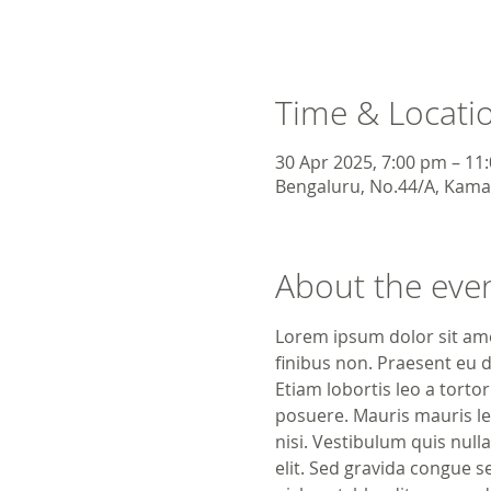
Time & Locati
30 Apr 2025, 7:00 pm – 11
Bengaluru, No.44/A, Kamar
About the eve
Lorem ipsum dolor sit amet
finibus non. Praesent eu 
Etiam lobortis leo a torto
posuere. Mauris mauris lec
nisi. Vestibulum quis null
elit. Sed gravida congue s